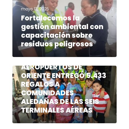
mayo 13, 2025
Fortalecemos la
gestión ambiental con
capacitación sobre
residuos peligrosos
diciembre 26, 2024
AEROPUERTOS DE
ORIENTE ENTREGÓ 5.433
REGALOS A
COMUNIDADES
ALEDAÑAS DE LAS SEIS
TERMINALES AÉREAS