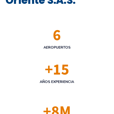
Oriente S.A.S.
6
AEROPUERTOS
+
15
AÑOS EXPERIENCIA
+
8
M